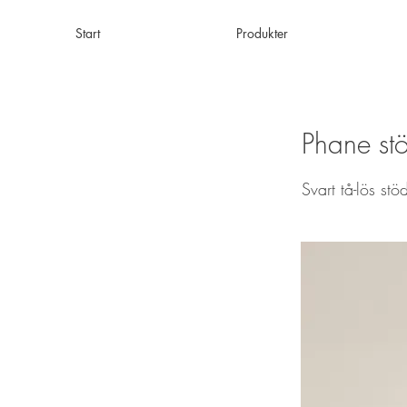
Start
Produkter
Phane stö
Svart tå-lös st